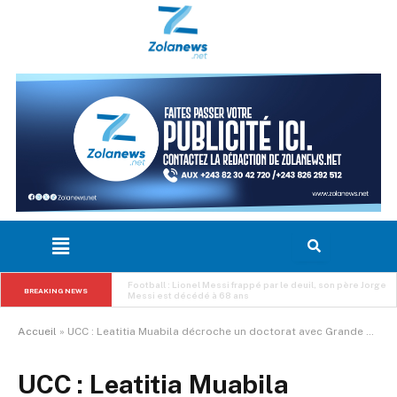
RDC : le Gouvernement détaille l’utilisation des fonds de 
l’Eurobond, 137,9 millions USD déjà décaissés pour des 
BREAKING NEWS
projets structurants
Accueil
»
UCC : Leatitia Muabila décroche un doctorat avec Grande Distinction grâce à une thèse saluée sur la résilience des déplacés de Kamwina Nsapu
UCC : Leatitia Muabila