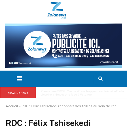
Pré-saison 2026 : Yoane Wissa frappe deux fois et offre la 
BREAKING NEWS
victoire à Newcastle face à Valence
Accueil
»
RDC : Félix Tshisekedi reconnaît des failles au sein de l’armée et présente ses excuses au peuple congolais pour sa déclaration « sur la moindre escarmouche »
RDC : Félix Tshisekedi