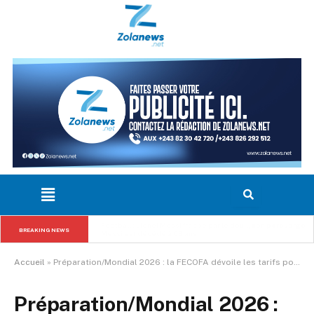
RDC : le Gouvernement détaille l’utilisation des fonds de 
l’Eurobond, 137,9 millions USD déjà décaissés pour des 
BREAKING NEWS
projets structurants
Accueil
»
Préparation/Mondial 2026 : la FECOFA dévoile les tarifs pour le choc RDC-Danemark à Liège
Préparation/Mondial 2026 :