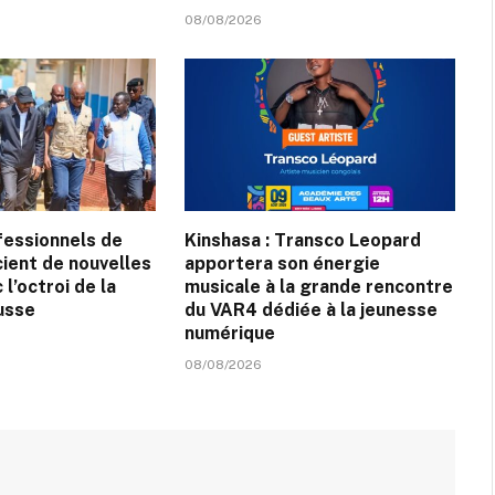
08/08/2026
ofessionnels de
Kinshasa : Transco Leopard
cient de nouvelles
apportera son énergie
l’octroi de la
musicale à la grande rencontre
usse
du VAR4 dédiée à la jeunesse
numérique
08/08/2026