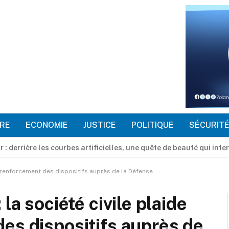
RE
ECONOMIE
JUSTICE
POLITIQUE
SÉCURIT
us à une jeunesse congolaise prête à passer du potentiel à l’ac
un renforcement des dispositifs auprès de la Défense
la société civile plaide
es dispositifs auprès de