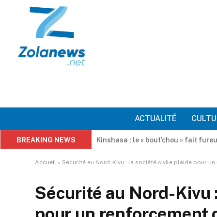
ACTUALITÉ
CULTU
BREAKING NEWS
VAR4 : Claude Mbuyi donne rendez-vo
Accueil
»
Sécurité au Nord-Kivu : la société civile plaide pour 
Sécurité au Nord-Kivu : 
pour un renforcement d