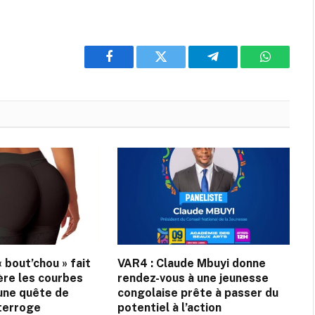
Facebook
Twitter
Telegram
WhatsAp
« bout’chou » fait
VAR4 : Claude Mbuyi donne
ière les courbes
rendez-vous à une jeunesse
, une quête de
congolaise prête à passer du
nterroge
potentiel à l’action