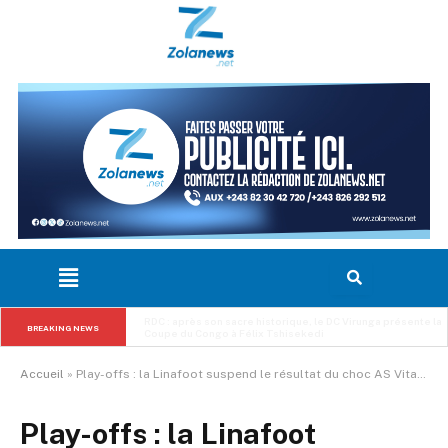
RDC : après son sacre historique, le DC Virunga présente la 
BREAKING NEWS
Coupe du Congo à Félix Tshisekedi
Accueil
»
Play-offs : la Linafoot suspend le résultat du choc AS Vita Club – FC Les Aigles du Congo après de graves incidents
Play-offs : la Linafoot