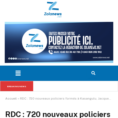
Pré-saison 2026 : Yoane Wissa frappe deux fois et offre la 
BREAKING NEWS
victoire à Newcastle face à Valence
Accueil
»
RDC : 720 nouveaux policiers formés à Kasangulu, Jacquemain Shabani appelle à rompre avec la pratique de la « main tendue »
RDC : 720 nouveaux policiers