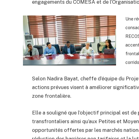
engagements du COMESA et de l’Organisati
Une ré
consac
RECOS 
accent
fronta
corrid
Selon Nadira Bayat, cheffe d’équipe du Projet
actions prévues visent à améliorer significa
zone frontalière.
Elle a souligné que l’objectif principal est 
transfrontaliers ainsi qu’aux Petites et Moye
opportunités offertes par les marchés natio
réduction des barrières non tarifaires et la lu