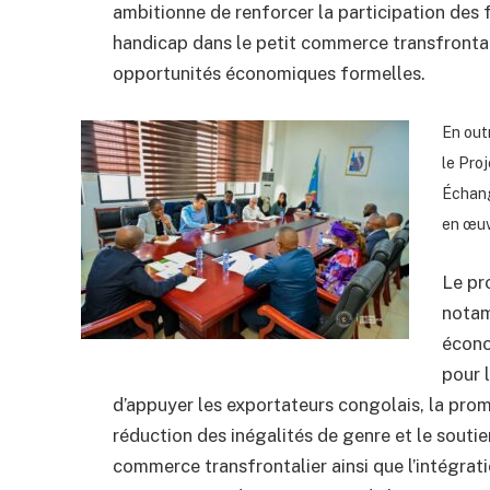
ambitionne de renforcer la participation des
handicap dans le petit commerce transfrontali
opportunités économiques formelles.
En out
le Proj
Échang
en œuv
Le pr
notam
écono
pour 
d’appuyer les exportateurs congolais, la prom
réduction des inégalités de genre et le souti
commerce transfrontalier ainsi que l’intégrat