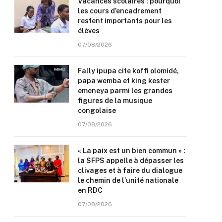
Vacances scolaires : pourquoi
les cours d’encadrement
restent importants pour les
élèves
07/08/2026
Fally ipupa cite koffi olomidé,
papa wemba et king kester
emeneya parmi les grandes
figures de la musique
congolaise
07/08/2026
« La paix est un bien commun » :
la SFPS appelle à dépasser les
clivages et à faire du dialogue
le chemin de l’unité nationale
en RDC
07/08/2026