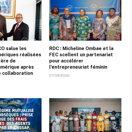
CO salue les
RDC : Micheline Ombae et la
ériques réalisées
FEC scellent un partenariat
tère de
pour accélérer
umérique après
l’entrepreneuriat féminin
 collaboration
07/08/2026