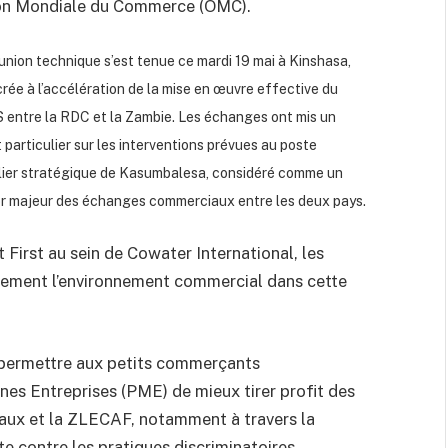
on Mondiale du Commerce (OMC).
union technique s’est tenue ce mardi 19 mai à Kinshasa,
rée à l’accélération de la mise en œuvre effective du
entre la RDC et la Zambie. Les échanges ont mis un
 particulier sur les interventions prévues au poste
lier stratégique de Kasumbalesa, considéré comme un
or majeur des échanges commerciaux entre les deux pays.
 First au sein de Cowater International, les
tivement l’environnement commercial dans cette
de permettre aux petits commerçants
nnes Entreprises (PME) de mieux tirer profit des
naux et la ZLECAF, notamment à travers la
tte contre les pratiques discriminatoires.