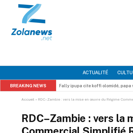
ACTUALITÉ
CULTU
BREAKING NEWS
« La paix est un bien commun » : la 
Accueil
»
RDC–Zambie : vers la mise en œuvre du Régime Commerc
RDC–Zambie : vers la 
Commercial Simplifié