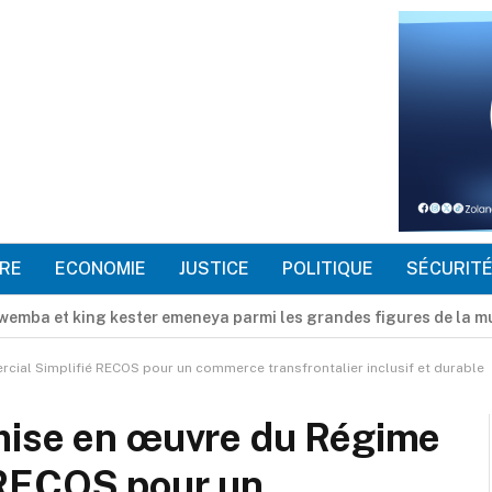
RE
ECONOMIE
JUSTICE
POLITIQUE
SÉCURIT
SFPS appelle à dépasser les clivages et à faire du dialogue le che
ial Simplifié RECOS pour un commerce transfrontalier inclusif et durable
mise en œuvre du Régime
 RECOS pour un