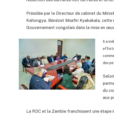
Présidée par le Directeur de cabinet du Minis
Kahongya, Bénézet Msafiri Kyakakala, cette 
Gouvernement congolais dans la mise en œuv
Il a in
efforts
commer
des pe
Selon
perme
du co
aux p
La RDC et la Zambie franchissent une étape 