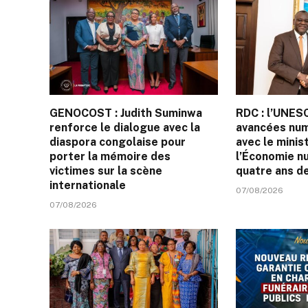
GENOCOST : Judith Suminwa
RDC : l’UNES
renforce le dialogue avec la
avancées num
diaspora congolaise pour
avec le minis
porter la mémoire des
l’Économie n
victimes sur la scène
quatre ans de
internationale
07/08/2026
07/08/2026