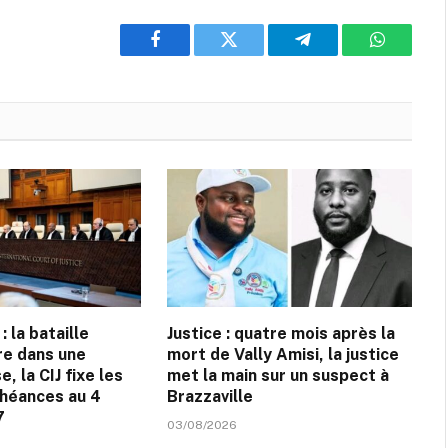
Facebook
Twitter
Telegram
WhatsAp
 la bataille
Justice : quatre mois après la
tre dans une
mort de Vally Amisi, la justice
, la CIJ fixe les
met la main sur un suspect à
héances au 4
Brazzaville
7
03/08/2026