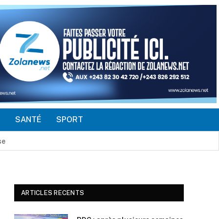
É
SANTÉ
SPORT
angani
ARTICLES RECENTS