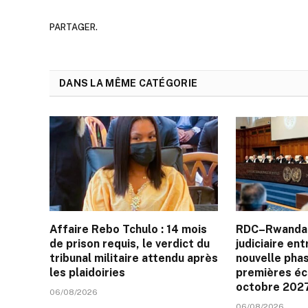
PARTAGER.
DANS LA MÊME CATÉGORIE
Affaire Rebo Tchulo : 14 mois
RDC–Rwanda :
de prison requis, le verdict du
judiciaire en
tribunal militaire attendu après
nouvelle phase
les plaidoiries
premières éc
octobre 202
06/08/2026
06/08/2026