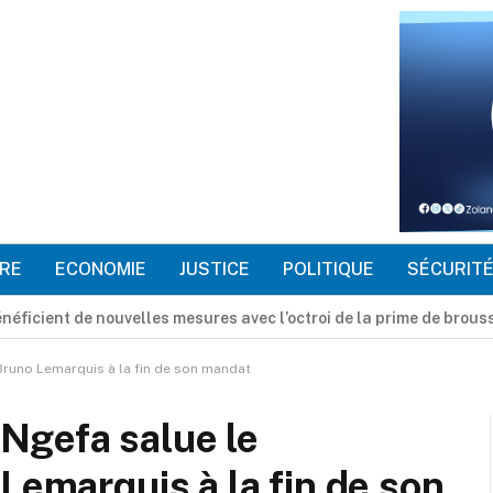
RE
ECONOMIE
JUSTICE
POLITIQUE
SÉCURIT
 retour progressif des déplacés du conflit Mbole-Lengola à Kis
Bruno Lemarquis à la fin de son mandat
Ngefa salue le
Lemarquis à la fin de son