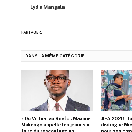
Lydia Mangala
PARTAGER.
DANS LA MÊME CATÉGORIE
« Du Virtuel au Réel » : Maxime
JIFA 2026 : J
Makengo appelle les jeunes à
distingue Mi
faire du réseautage un
pour son en