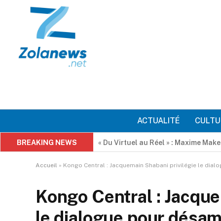
ACTUALITÉ
CULTU
BREAKING NEWS
Mercato : Aaron Wan-Bissaka dit ou
Accueil
»
Kongo Central : Jacquemain Shabani privilégie le dialo
Kongo Central : Jacque
le dialogue pour désam