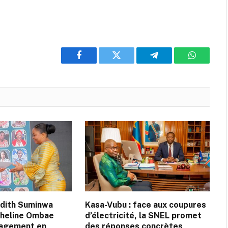
Facebook
Twitter
Telegram
WhatsAp
udith Suminwa
Kasa-Vubu : face aux coupures
cheline Ombae
d’électricité, la SNEL promet
gagement en
des réponses concrètes