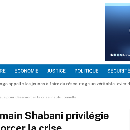
RE
ECONOMIE
JUSTICE
POLITIQUE
SÉCURIT
i à Everton, les négociations avancent avec West Ham
gue pour désamorcer la crise institutionnelle
main Shabani privilégie
orcer la crise