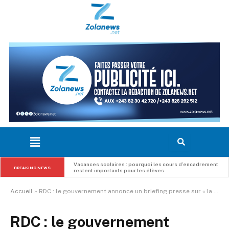
Fally ipupa cite koffi olomidé, papa wemba et king kester 
emeneya parmi les grandes figures de la musique 
BREAKING NEWS
congolaise
Accueil
»
RDC : le gouvernement annonce un briefing presse sur « la Fonction publique en chiffres »
RDC : le gouvernement