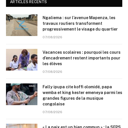
ARTICLES RECENTS
Ngaliema : sur l’avenue Mapenza, les
travaux routiers transforment
progressivement le visage du quartier
07/08/2026
Vacances scolaires : pourquoi les cours
d’encadrement restent importants pour
les élèves
07/08/2026
Fally ipupa cite koffi olomidé, papa
wemba et king kester emeneya parmi les
grandes figures de la musique
congolaise
07/08/2026
« La paix est un bien commun » : la SFPS