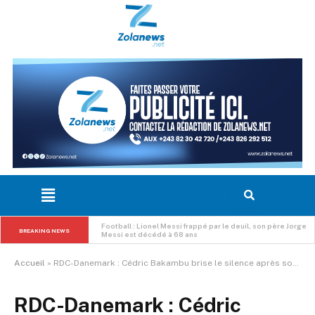
RDC : le Gouvernement détaille l’utilisation des fonds de 
l’Eurobond, 137,9 millions USD déjà décaissés pour des 
BREAKING NEWS
projets structurants
Accueil
»
RDC-Danemark : Cédric Bakambu brise le silence après son occasion manquée
RDC-Danemark : Cédric