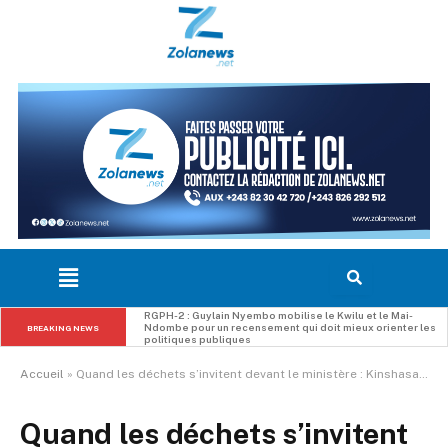
RDC : l’UDPS/Tshisekedi convoque une causerie morale 
pour clarifier sa position sur les grands enjeux politiques 
BREAKING NEWS
du moment
Accueil
»
Quand les déchets s’invitent devant le ministère : Kinshasa face à ses contradictions environnementales
Quand les déchets s’invitent