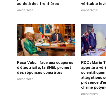
au-delà des frontières
véritable lev
09/08/2026
09/08/2026
Kasa-Vubu : face aux coupures
RDC : Marie-
d’électricité, la SNEL promet
appelle à véri
des réponses concrètes
scientifique
allégations s
08/08/2026
présence d’u
chaîne polym
08/08/2026