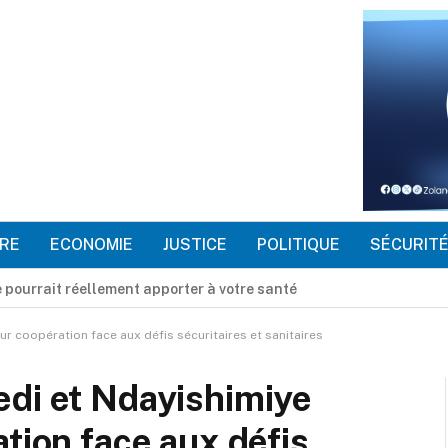
RE
ECONOMIE
JUSTICE
POLITIQUE
SÉCURIT
ngo appelle les jeunes à faire du réseautage un véritable levier 
ur coopération face aux défis sécuritaires et sanitaires
edi et Ndayishimiye
tion face aux défis