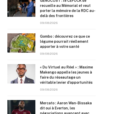
GENOCOST : le CEFOCK se
recueille au Mémorial et veut
porter la mémoire de la RDC au-
delà des frontières
09/08/2026
Gombo : découvrez ce que ce
légume pourrait réellement
apporter à votre santé
09/08/2026
« Du Virtuel au Réel » : Maxime
Makengo appelle les jeunes à
faire du réseautage un
véritable levier d’opportunités
09/08/2026
Mercato : Aaron Wan-Bissaka
dit oui à Everton, les
négociations avancent avec