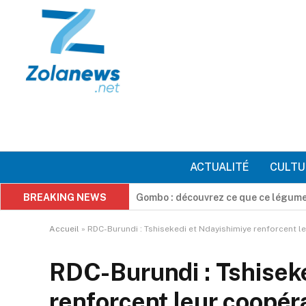
ACTUALITÉ
CULTU
BREAKING NEWS
« Du Virtuel au Réel » : Maxime Make
Accueil
»
RDC-Burundi : Tshisekedi et Ndayishimiye renforcent le
RDC-Burundi : Tshisek
renforcent leur coopéra