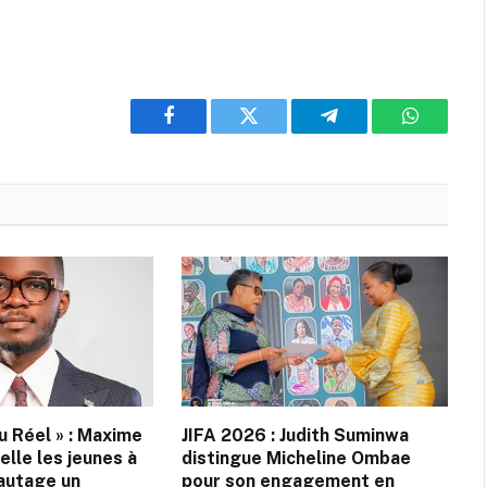
Facebook
Twitter
Telegram
WhatsAp
au Réel » : Maxime
JIFA 2026 : Judith Suminwa
lle les jeunes à
distingue Micheline Ombae
eautage un
pour son engagement en